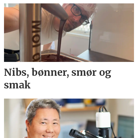
Nibs, bønner, smør og
smak