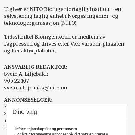
Utgiver er NITO Bioingeniørfaglig institutt - en
selvstendig faglig enhet i Norges ingeniør- og
teknologorganisasjon (NITO).
Tidsskriftet Bioingeniøren er medlem av
Fagpressen og drives etter
Vær varsom-plakaten
og
Redaktørplakaten
.
ANSVARLIG REDAKTØR:
Svein A. Liljebakk
905 22 107
svein.a.liljebakk@nito.no
ANNONSESELGER:
Elisabeth R. Wåde
Dine valg:
Salgsfabrikken
+47 919 03 208
Elisabeth@salgsfabrikken.no
Informasjonskapsler og personvern
For å gi deg relevante annonser på vårt nettsted bruker vi