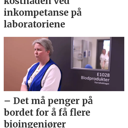
kostnaden ved
inkompetanse på
laboratoriene
– Det må penger på
bordet for å få flere
bioingeniører