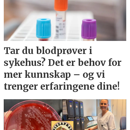
Tar du blodprøver i
sykehus? Det er behov for
mer kunnskap – og vi
trenger erfaringene dine!