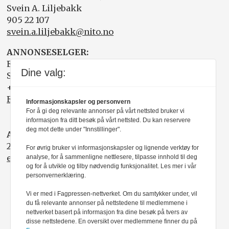
Svein A. Liljebakk
905 22 107
svein.a.liljebakk@nito.no
ANNONSESELGER:
Elisabeth R. Wåde
Dine valg:
Salgsfabrikken
+47 919 03 208
Elisabeth@salgsfabrikken.no
Informasjonskapsler og personvern
For å gi deg relevante annonser på vårt nettsted bruker vi
informasjon fra ditt besøk på vårt nettsted. Du kan reservere
deg mot dette under "Innstillinger".
ABONNEMENT:
22 05 35 00
For øvrig bruker vi informasjonskapsler og lignende verktøy for
epost@nito.no
analyse, for å sammenligne nettlesere, tilpasse innhold til deg
og for å utvikle og tilby nødvendig funksjonalitet. Les mer i vår
personvernerklæring.
Vi er med i Fagpressen-nettverket. Om du samtykker under, vil
du få relevante annonser på nettstedene til medlemmene i
nettverket basert på informasjon fra dine besøk på tvers av
disse nettstedene. En oversikt over medlemmene finner du på