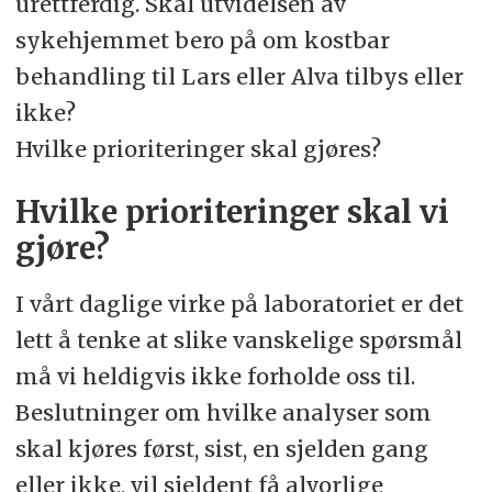
urettferdig. Skal utvidelsen av
sykehjemmet bero på om kostbar
behandling til Lars eller Alva tilbys eller
ikke?
Hvilke prioriteringer skal gjøres?
Hvilke prioriteringer skal vi
gjøre?
I vårt daglige virke på laboratoriet er det
lett å tenke at slike vanskelige spørsmål
må vi heldigvis ikke forholde oss til.
Beslutninger om hvilke analyser som
skal kjøres først, sist, en sjelden gang
eller ikke, vil sjeldent få alvorlige