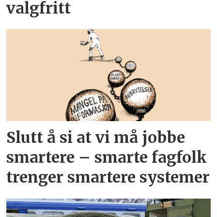
valgfritt
Slutt å si at vi må jobbe
smartere – smarte fagfolk
trenger smartere systemer