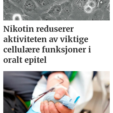
Nikotin reduserer
aktiviteten av viktige
cellulære funksjoner i
oralt epitel