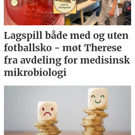
Lagspill både med og uten
fotballsko - møt Therese
fra avdeling for medisinsk
mikrobiologi