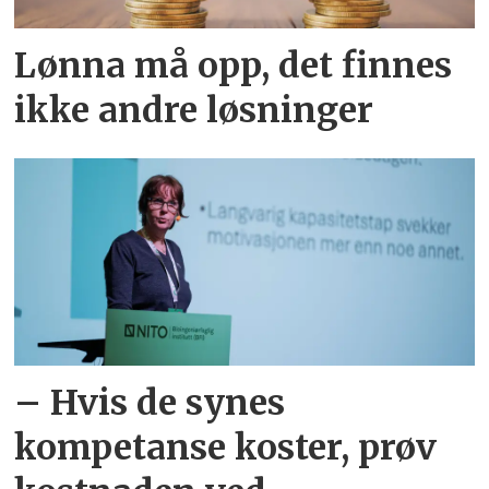
Lønna må opp, det finnes
ikke andre løsninger
– Hvis de synes
kompetanse koster, prøv