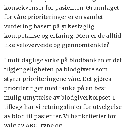
konsekvenser for pasienten. Grunnlaget
for våre prioriteringer er en samlet
vurdering basert på yrkesfaglig
kompetanse og erfaring. Men er de alltid
like veloverveide og gjennomtenkte?
I mitt daglige virke på blodbanken er det
tilgjengeligheten på blodgivere som
styrer prioriteringene våre. Det gjøres
prioriteringer med tanke på en best
mulig utnyttelse av blodgiverkorpset. I
tillegg har vi retningslinjer for utvelgelse
av blod til pasienter. Vi har kriterier for
valg av ABO-type og