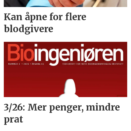
Kan åpne for flere
blodgivere
3/26: Mer penger, mindre
prat