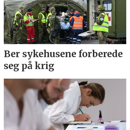
Ber sykehusene forberede
seg på krig