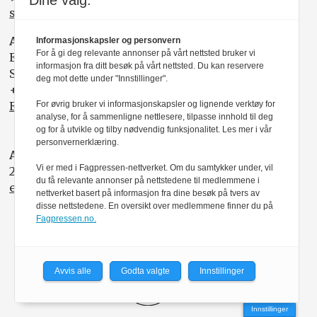
Dine valg:
svein.a.liljebakk@nito.no
ANNONSESELGER:
Informasjonskapsler og personvern
For å gi deg relevante annonser på vårt nettsted bruker vi
Elisabeth R. Wåde
informasjon fra ditt besøk på vårt nettsted. Du kan reservere
Salgsfabrikken
deg mot dette under "Innstillinger".
+47 919 03 208
For øvrig bruker vi informasjonskapsler og lignende verktøy for
Elisabeth@salgsfabrikken.no
analyse, for å sammenligne nettlesere, tilpasse innhold til deg
og for å utvikle og tilby nødvendig funksjonalitet. Les mer i vår
personvernerklæring.
ABONNEMENT:
Vi er med i Fagpressen-nettverket. Om du samtykker under, vil
22 05 35 00
du få relevante annonser på nettstedene til medlemmene i
epost@nito.no
nettverket basert på informasjon fra dine besøk på tvers av
disse nettstedene. En oversikt over medlemmene finner du på
Fagpressen.no.
Avvis alle
Godta valgte
Innstillinger
Innstillinger