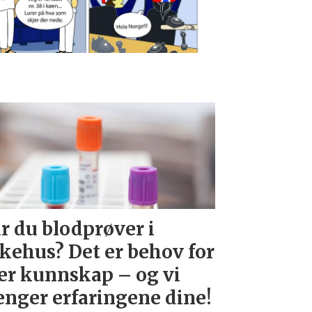
r du blodprøver i
kehus? Det er behov for
r kunnskap – og vi
enger erfaringene dine!