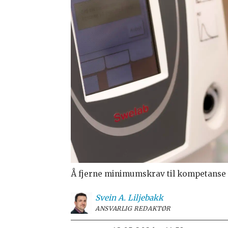
Å fjerne minimumskrav til kompetanse k
Svein A.
Liljebakk
ANSVARLIG REDAKTØR