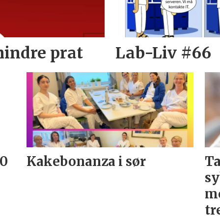
mindre prat
Lab-Liv #66
20
Kakebonanza i sør
Ta
sy
me
tr