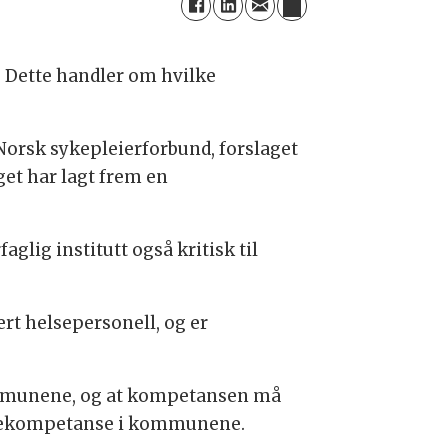
 Dette handler om hvilke
i Norsk sykepleierforbund, forslaget
get har lagt frem en
glig institutt også kritisk til
rt helsepersonell, og er
 kommunene, og at kompetansen må
toriekompetanse i kommunene.