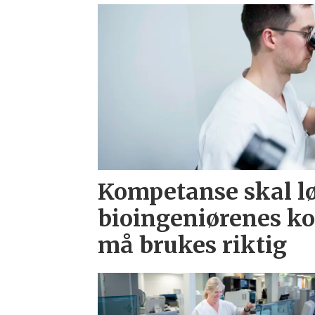
Kompetanse skal l
bioingeniørenes k
må brukes riktig