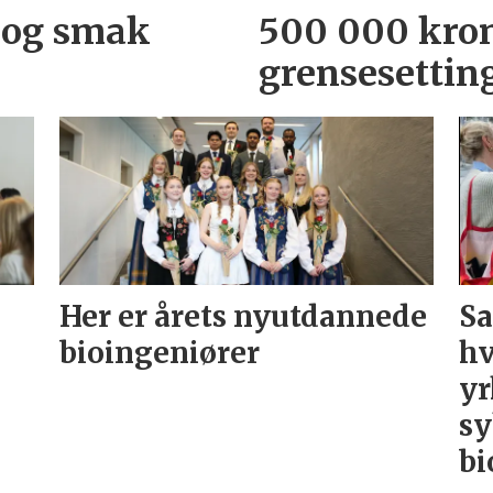
 og smak
500 000 kron
grensesettin
Her er årets nyutdannede
Sa
bioingeniører
hv
yr
sy
bi