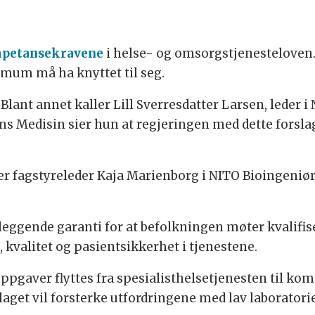
petansekravene
i helse- og omsorgstjenesteloven.
um må ha knyttet til seg.
Blant annet kaller Lill Sverresdatter Larsen, leder 
gens Medisin sier hun at regjeringen med dette forsla
r fagstyreleder Kaja Marienborg i NITO Bioingeniørfa
gende garanti for at befolkningen møter kvalifise
, kvalitet og pasientsikkerhet i tjenestene.
e oppgaver flyttes fra spesialisthelsetjenesten til
rslaget vil forsterke utfordringene med lav labora