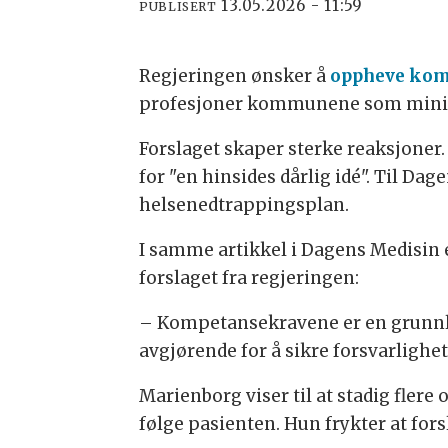
13.05.2026 - 11:59
PUBLISERT
Regjeringen ønsker å
oppheve kom
profesjoner kommunene som minim
Forslaget skaper sterke reaksjoner. 
for "en hinsides dårlig idé". Til Da
helsenedtrappingsplan.
I samme artikkel i Dagens Medisin e
forslaget fra regjeringen:
– Kompetansekravene er en grunnleg
avgjørende for å sikre forsvarlighet
Marienborg viser til at stadig fler
følge pasienten. Hun frykter at fo