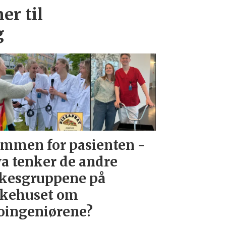
er til
g
mmen for pasienten -
a tenker de andre
kesgruppene på
kehuset om
oingeniørene?