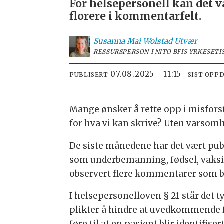
For helsepersonell kan det 
florere i kommentarfelt.
Susanna Mai
Wolstad Utvær
RESSURSPERSON I NITO BFIS YRKESETI
07.08.2025 - 11:15
PUBLISERT
SIST OPP
Mange ønsker å rette opp i misforst
for hva vi kan skrive? Uten varsomhe
De siste månedene har det vært pu
som underbemanning, fødsel, vaksine
observert flere kommentarer som b
I helsepersonelloven § 21 står det 
plikter å hindre at uvedkommende f