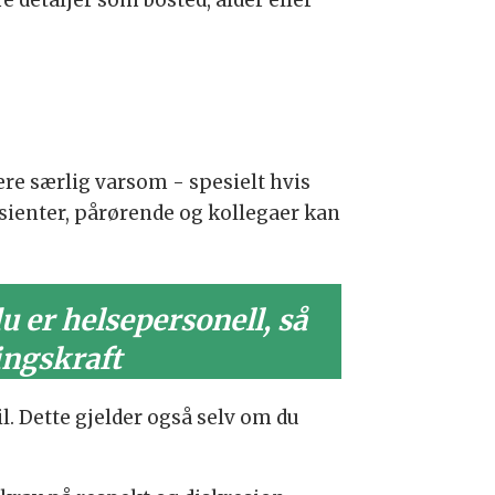
re detaljer som bosted, alder eller
ære særlig varsom - spesielt hvis
asienter, pårørende og kollegaer kan
 er helsepersonell, så
ingskraft
il. Dette gjelder også selv om du