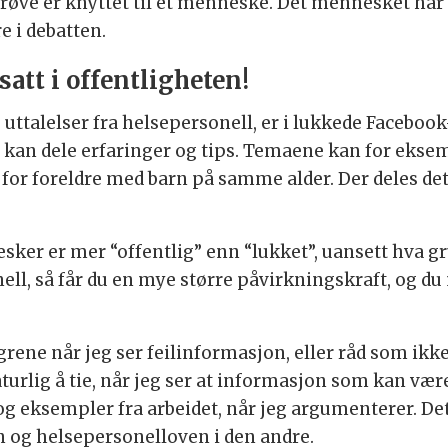
røve er knyttet til et menneske. Det mennesket har 
e i debatten.
att i offentligheten!
 uttalelser fra helsepersonell, er i lukkede Facebook
kan dele erfaringer og tips. Temaene kan for eksem
or foreldre med barn på samme alder. Der deles det 
er er mer “offentlig” enn “lukket”, uansett hva g
ell, så får du en mye større påvirkningskraft, og du
ingrene når jeg ser feilinformasjon, eller råd som ikk
turlig å tie, når jeg ser at informasjon som kan være
og eksempler fra arbeidet, når jeg argumenterer. Det 
 og helsepersonelloven i den andre.