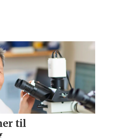
er til
g