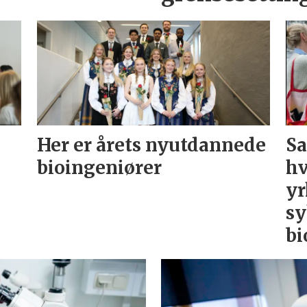
Her er årets nyutdannede
Sa
bioingeniører
hv
yr
sy
bi