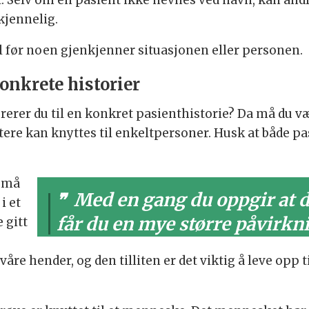
ert. Selv om en pasient ikke nevnes ved navn, kan and
kjennelig.
til før noen gjenkjenner situasjonen eller personen.
nkrete historier
ererer du til en konkret pasienthistorie? Da må du v
tere kan knyttes til enkeltpersoner. Husk at både p
i må
Med en gang du oppgir at du
i et
får du en mye større påvirkn
e gitt
våre hender, og den tilliten er det viktig å leve opp t