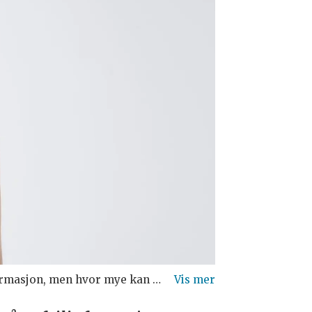
n som helsepersonell egentlig skrive?