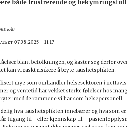
være både frustrerende og bekymringsfullt
SKE RÅD
07.08.2025 - 11:17
DATERT
åelser blant befolkningen, og kaster seg derfor ove
t kan vi raskt risikere å bryte taushetsplikten.
blisert mye som omhandler helsesektoren i nettavis
r og ventetid har vekket sterke følelser hos mange
ryter med de rammene vi har som helsepersonell.
tydelig hva taushetsplikten innebærer og hva som e
år tilgang til - eller kjennskap til – pasientopply