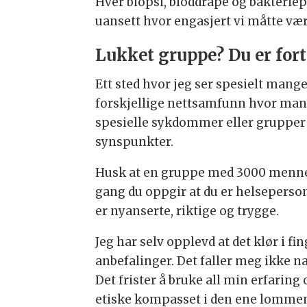
Hver biopsi, bloddråpe og bakteriep
uansett hvor engasjert vi måtte vær
Lukket gruppe? Du er forts
Ett sted hvor jeg ser spesielt mange
forskjellige nettsamfunn hvor man 
spesielle sykdommer eller grupper f
synspunkter.
Husk at en gruppe med 3000 mennesk
gang du oppgir at du er helseperson
er nyanserte, riktige og trygge.
Jeg har selv opplevd at det klør i f
anbefalinger. Det faller meg ikke na
Det frister å bruke all min erfaring 
etiske kompasset i den ene lommen