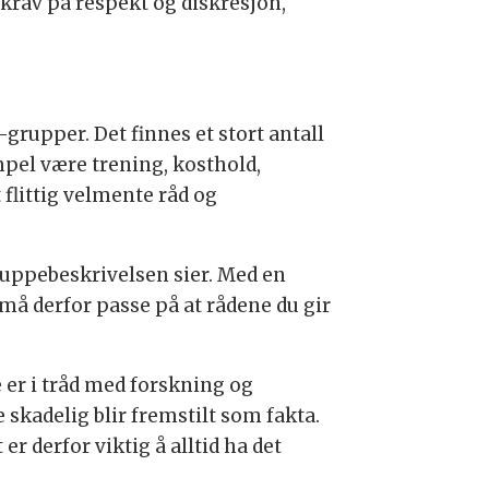
krav på respekt og diskresjon,
-grupper. Det finnes et stort antall
pel være trening, kosthold,
flittig velmente råd og
ruppebeskrivelsen sier. Med en
 må derfor passe på at rådene du gir
e er i tråd med forskning og
 skadelig blir fremstilt som fakta.
er derfor viktig å alltid ha det