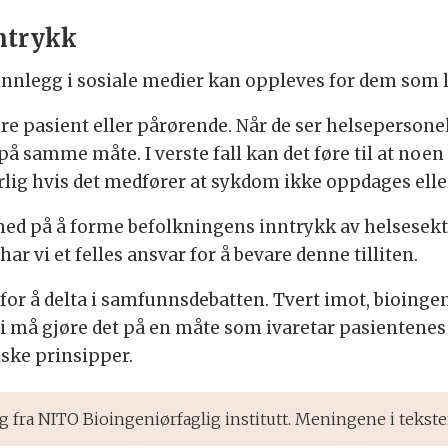
nntrykk
innlegg i sosiale medier kan oppleves for dem som 
være pasient eller pårørende. Når de ser helsepersone
 på samme måte. I verste fall kan det føre til at noen
rlig hvis det medfører at sykdom ikke oppdages eller
med på å forme befolkningens inntrykk av helsesektor
r vi et felles ansvar for å bevare denne tilliten.
ss for å delta i samfunnsdebatten. Tvert imot, bioin
i må gjøre det på en måte som ivaretar pasientenes 
ske prinsipper.
fra NITO Bioingeniørfaglig institutt. Meningene i tekste