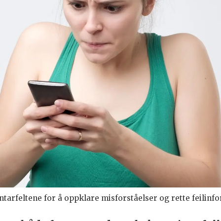
or å oppklare misforståelser og rette feilinformasjon, men hvor mye kan ma