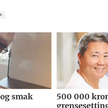
ER
 og smak
500 000 kron
grensesettin