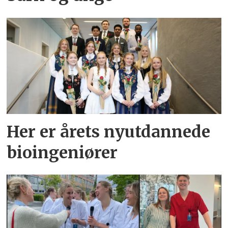
Her er årets nyutdannede
bioingeniører