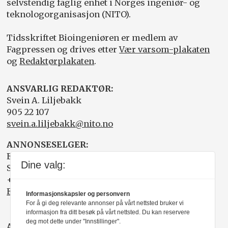
selvstendig faglig enhet i Norges ingeniør- og
teknologorganisasjon (NITO).
Tidsskriftet Bioingeniøren er medlem av
Fagpressen og drives etter
Vær varsom-plakaten
og
Redaktørplakaten
.
ANSVARLIG REDAKTØR:
Svein A. Liljebakk
905 22 107
svein.a.liljebakk@nito.no
ANNONSESELGER:
Elisabeth R. Wåde
Dine valg:
Salgsfabrikken
+47 919 03 208
Elisabeth@salgsfabrikken.no
Informasjonskapsler og personvern
For å gi deg relevante annonser på vårt nettsted bruker vi
informasjon fra ditt besøk på vårt nettsted. Du kan reservere
deg mot dette under "Innstillinger".
ABONNEMENT: