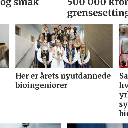
 og smak
500 000 kron
grensesettin
Her er årets nyutdannede
Sa
bioingeniører
hv
yr
sy
bi