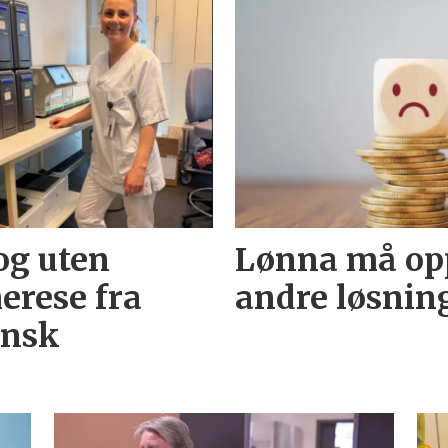
og uten
Lønna må opp
erese fra
andre løsnin
insk