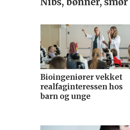
Nibs, bønner, smør
Bioingeniører vekket
realfaginteressen hos
barn og unge