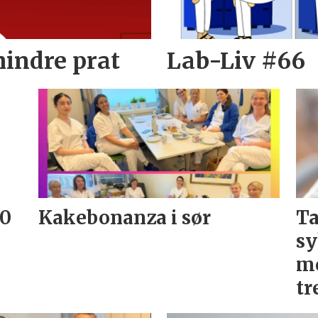
mindre prat
Lab-Liv #66
20
Kakebonanza i sør
Ta
sy
me
tr