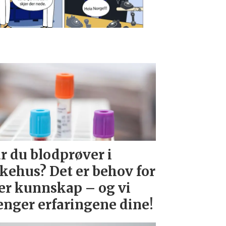
r du blodprøver i
kehus? Det er behov for
r kunnskap – og vi
enger erfaringene dine!