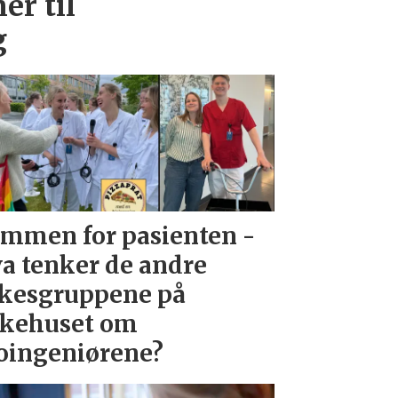
er til
g
mmen for pasienten -
a tenker de andre
kesgruppene på
kehuset om
oingeniørene?