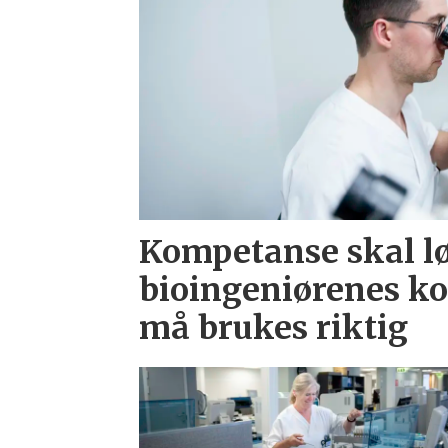
Kompetanse skal l
bioingeniørenes k
må brukes riktig