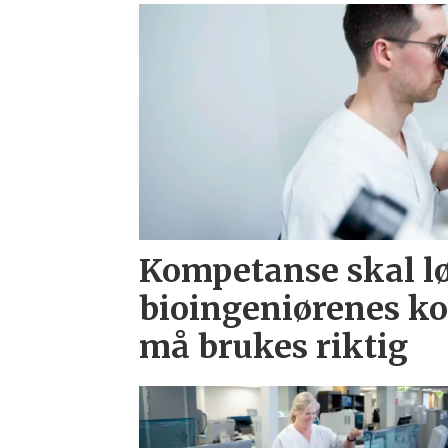
Kompetanse skal l
bioingeniørenes k
må brukes riktig