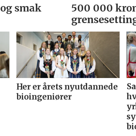
 og smak
500 000 kron
grensesettin
Her er årets nyutdannede
Sa
bioingeniører
hv
yr
sy
bi