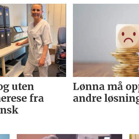
og uten
Lønna må opp
erese fra
andre løsnin
insk