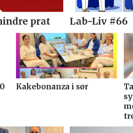
mindre prat
Lab-Liv #66
20
Kakebonanza i sør
Ta
sy
me
tr