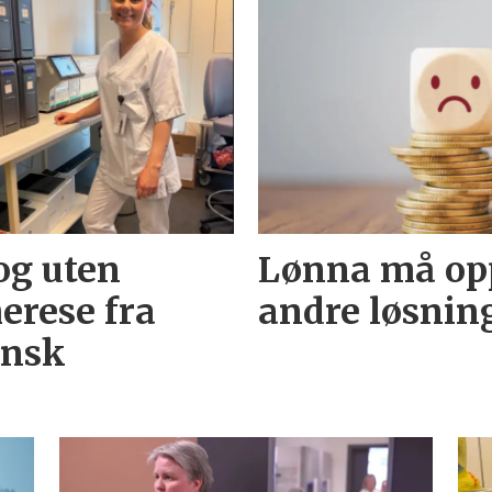
og uten
Lønna må opp
erese fra
andre løsnin
insk