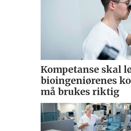
Kompetanse skal l
bioingeniørenes k
må brukes riktig