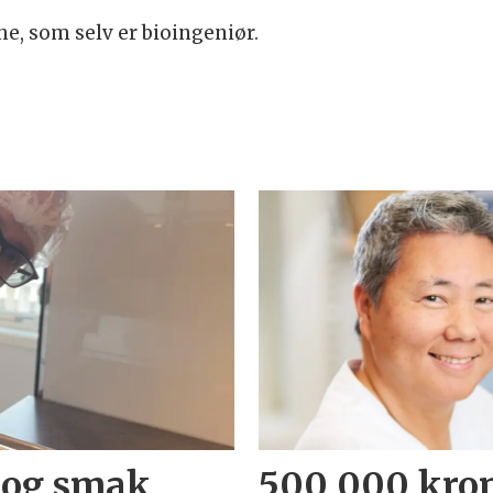
he, som selv er bioingeniør.
 og smak
500 000 kron