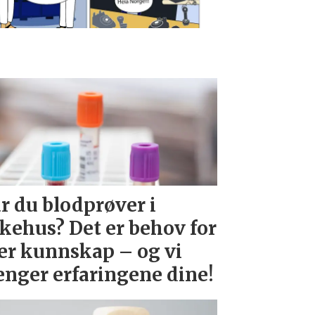
r du blodprøver i
kehus? Det er behov for
r kunnskap – og vi
enger erfaringene dine!