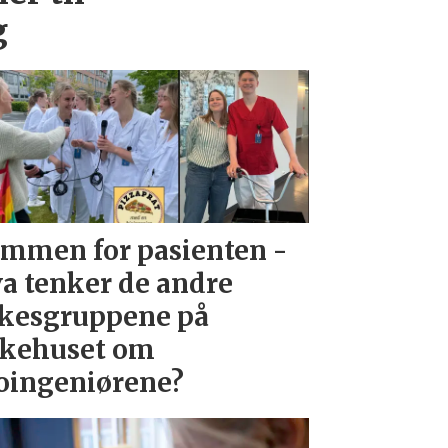
g
mmen for pasienten -
a tenker de andre
kesgruppene på
kehuset om
oingeniørene?