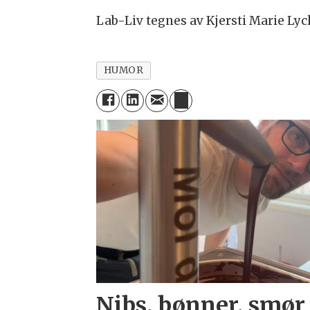
Lab-Liv tegnes av Kjersti Marie Lyc
HUMOR
Nibs, bønner, smør