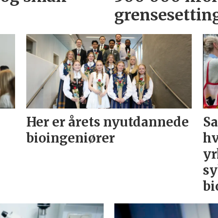
grensesettin
Her er årets nyutdannede
Sa
bioingeniører
hv
yr
sy
bi