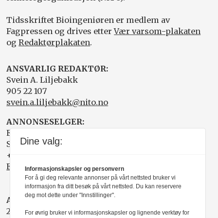
Tidsskriftet Bioingeniøren er medlem av
Fagpressen og drives etter
Vær varsom-plakaten
og
Redaktørplakaten
.
ANSVARLIG REDAKTØR:
Svein A. Liljebakk
905 22 107
svein.a.liljebakk@nito.no
ANNONSESELGER:
Elisabeth R. Wåde
Dine valg:
Salgsfabrikken
+47 919 03 208
Elisabeth@salgsfabrikken.no
Informasjonskapsler og personvern
For å gi deg relevante annonser på vårt nettsted bruker vi
informasjon fra ditt besøk på vårt nettsted. Du kan reservere
deg mot dette under "Innstillinger".
ABONNEMENT:
22 05 35 00
For øvrig bruker vi informasjonskapsler og lignende verktøy for