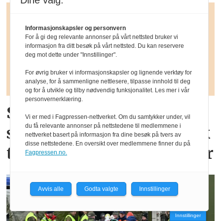
Dine valg:
Informasjonskapsler og personvern
For å gi deg relevante annonser på vårt nettsted bruker vi
informasjon fra ditt besøk på vårt nettsted. Du kan reservere
deg mot dette under "Innstillinger".
For øvrig bruker vi informasjonskapsler og lignende verktøy for
analyse, for å sammenligne nettlesere, tilpasse innhold til deg
og for å utvikle og tilby nødvendig funksjonalitet. Les mer i vår
personvernerklæring.
Slutt å si at vi må jobbe
Vi er med i Fagpressen-nettverket. Om du samtykker under, vil
du få relevante annonser på nettstedene til medlemmene i
smartere – smarte fagfolk
nettverket basert på informasjon fra dine besøk på tvers av
disse nettstedene. En oversikt over medlemmene finner du på
trenger smartere systemer
Fagpressen.no.
Avvis alle
Godta valgte
Innstillinger
Innstillinger