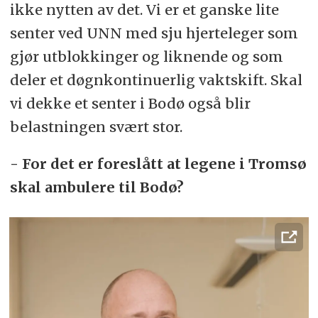
ikke nytten av det. Vi er et ganske lite
etter planen skal betjene det
senter ved UNN med sju hjerteleger som
kommende hjertesenteret i Bodø.
gjør utblokkinger og liknende og som
deler et døgnkontinuerlig vaktskift. Skal
vi dekke et senter i Bodø også blir
belastningen svært stor.
- For det er foreslått at legene i Tromsø
skal ambulere til Bodø?