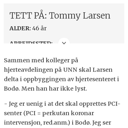
TETT PÅ: Tommy Larsen
ALDER:
46 år
ARBEIDSSTED:
Universitetssykehuset Nord-Norge
Sammen med kolleger på
AKTUELL FORDI:
Står midt i striden
hjerteavdelingen på UNN skal Larsen
om det skal opprettes hjertesenter
delta i oppbyggingen av hjertesenteret i
ved Nordlandssykehuset i Bodø.
Bodø. Men han har ikke lyst.
Tommy Larsen er utdannet
- Jeg er uenig i at det skal opprettes PCI-
bioingeniør og lege. Han er nå
senter (PCI = perkutan koronar
overlege og spesialist i
intervensjon, red.anm.) i Bodø. Jeg ser
hjertesykdommer og en av dem som