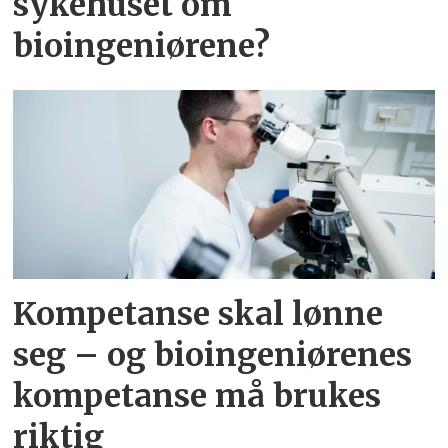
sykehuset om
bioingeniørene?
Kompetanse skal lønne
seg – og bioingeniørenes
kompetanse må brukes
riktig