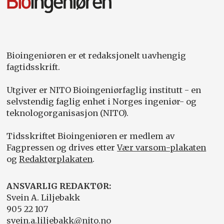
Bioingeniøren er et redaksjonelt uavhengig
fagtidsskrift.
Utgiver er NITO Bioingeniørfaglig institutt - en
selvstendig faglig enhet i Norges ingeniør- og
teknologorganisasjon (NITO).
Tidsskriftet Bioingeniøren er medlem av
Fagpressen og drives etter
Vær varsom-plakaten
og
Redaktørplakaten
.
ANSVARLIG REDAKTØR:
Svein A. Liljebakk
905 22 107
svein.a.liljebakk@nito.no