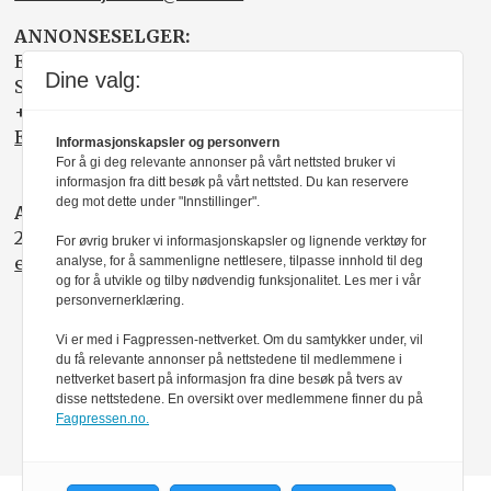
ANNONSESELGER:
Elisabeth R. Wåde
Dine valg:
Salgsfabrikken
+47 919 03 208
Elisabeth@salgsfabrikken.no
Informasjonskapsler og personvern
For å gi deg relevante annonser på vårt nettsted bruker vi
informasjon fra ditt besøk på vårt nettsted. Du kan reservere
deg mot dette under "Innstillinger".
ABONNEMENT:
22 05 35 00
For øvrig bruker vi informasjonskapsler og lignende verktøy for
epost@nito.no
analyse, for å sammenligne nettlesere, tilpasse innhold til deg
og for å utvikle og tilby nødvendig funksjonalitet. Les mer i vår
personvernerklæring.
Vi er med i Fagpressen-nettverket. Om du samtykker under, vil
du få relevante annonser på nettstedene til medlemmene i
nettverket basert på informasjon fra dine besøk på tvers av
disse nettstedene. En oversikt over medlemmene finner du på
Fagpressen.no.