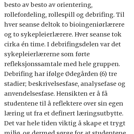
besto av besto av orientering,
Øve på å motta bestilling av
Sykepleier ringer lege som
rollefordeling, rollespill og debrifing. Til
SAGMAN-blod.
forordner blod (en pose SAG).
hver seanse deltok to bioingeniørlærere
Øve på prosedyre for utlevering av
og to sykepleierlærere. Hver seanse tok
Sykepleier bestiller blod (per
blod fra blodbanken.
cirka én time. I debrifingsdelen var det
telefon).
sykepleierlærerne som førte
Bioingeniør gjør klar blodet.
Sykepleierstudenter:
refleksjonssamtale med hele gruppen.
Blodet hentes (ifølge prosedyre) av
Debrifing har ifølge Ødegården (6) tre
Postoperative observasjoner og
sykepleier.
stadier; beskrivelsesfase, analysefase og
tiltak.
Blod kontrolleres på avdeling
anvendelsesfase. Hensikten er å få
Dokumentasjon i kurve og på
(ifølge prosedyre) og henges opp.
studentene til å reflektere over sin egen
observasjonsskjema.
læring ut fra et definert læringsutbytte.
Det var hele tiden viktig å skape et trygt
miljø, og dermed sørge for at studentene