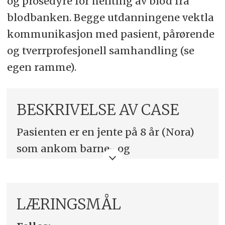
og prosedyre for henting av blod fra
blodbanken. Begge utdanningene vektla
kommunikasjon med pasient, pårørende
og tverrprofesjonell samhandling (se
egen ramme).
BESKRIVELSE AV CASE
Pasienten er en jente på 8 år (Nora)
som ankom barne- og
ungdomsavdelingen for cirka to
timer siden etter kirurgisk fjerning
av appendix. Pasienten er våken,
LÆRINGSMÅL
svarer adekvat på tiltale og er