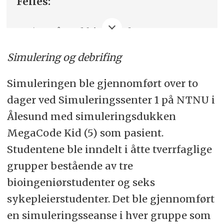
Felles:
orientert om hva som har skjedd.
Pasienten har innlagt venflon på
Øve på god hjelpende
høyre hånd. Mor er på rommet hos
kommunikasjon med pasient,
Nora. Ved kontakt med lege (per
Simulering og debrifing
pårørende og mellom
telefon) forordnes blodprøver av
helsepersonell.
Simuleringen ble gjennomført over to
sykepleier via telefon. Prøver til ABO,
dager ved Simuleringssenter 1 på NTNU i
Øve på tverrprofesjonell
Rh og antistoff screening er tatt
Ålesund med simuleringsdukken
samhandling.
tidligere.
MegaCode Kid (5) som pasient.
Bioingeniørstudenter:
Studentene ble inndelt i åtte tverrfaglige
Bioingeniør kommer og tar
grupper bestående av tre
blodprøver. Nora er litt motvillig,
Øve på venøs blodprøvetaking på
bioingeniørstudenter og seks
men lar seg overtale.
barn.
sykepleierstudenter. Det ble gjennomført
Bioingeniør ringer ut svar:
Transfusjonsmedisin:
en simuleringsseanse i hver gruppe som
Hemoglobin på 7,7 g/dL.