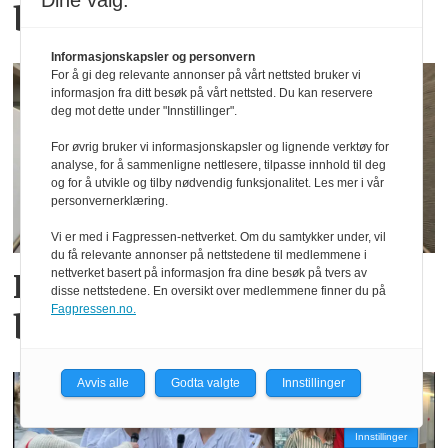
Dine valg:
barn og unge
Informasjonskapsler og personvern
For å gi deg relevante annonser på vårt nettsted bruker vi
informasjon fra ditt besøk på vårt nettsted. Du kan reservere
deg mot dette under "Innstillinger".
For øvrig bruker vi informasjonskapsler og lignende verktøy for
analyse, for å sammenligne nettlesere, tilpasse innhold til deg
og for å utvikle og tilby nødvendig funksjonalitet. Les mer i vår
personvernerklæring.
Vi er med i Fagpressen-nettverket. Om du samtykker under, vil
du få relevante annonser på nettstedene til medlemmene i
nettverket basert på informasjon fra dine besøk på tvers av
Her er årets nyutdannede
disse nettstedene. En oversikt over medlemmene finner du på
Fagpressen.no.
bioingeniører
Avvis alle
Godta valgte
Innstillinger
Innstillinger