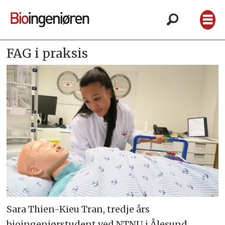
FAG i praksis
Sara Thien-Kieu Tran, tredje års
bioingeniørstudent ved NTNU i Ålesund,