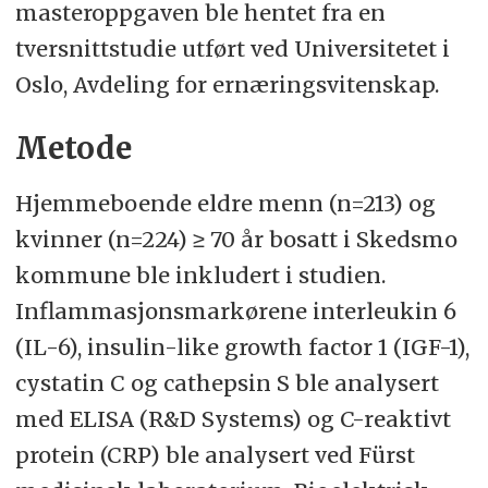
masteroppgaven ble hentet fra en
tversnittstudie utført ved Universitetet i
Oslo, Avdeling for ernæringsvitenskap.
Metode
Hjemmeboende eldre menn (n=213) og
kvinner (n=224) ≥ 70 år bosatt i Skedsmo
kommune ble inkludert i studien.
Inflammasjonsmarkørene interleukin 6
(IL-6), insulin-like growth factor 1 (IGF-1),
cystatin C og cathepsin S ble analysert
med ELISA (R&D Systems) og C-reaktivt
protein (CRP) ble analysert ved Fürst