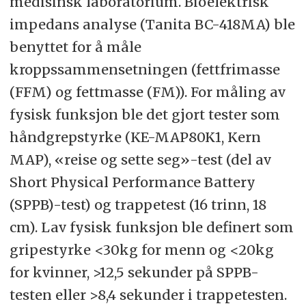
medisinsk laboratorium. Bioelektrisk
impedans analyse (Tanita BC-418MA) ble
benyttet for å måle
kroppssammensetningen (fettfrimasse
(FFM) og fettmasse (FM)). For måling av
fysisk funksjon ble det gjort tester som
håndgrepstyrke (KE-MAP80K1, Kern
MAP), «reise og sette seg»-test (del av
Short Physical Performance Battery
(SPPB)-test) og trappetest (16 trinn, 18
cm). Lav fysisk funksjon ble definert som
gripestyrke <30kg for menn og <20kg
for kvinner, >12,5 sekunder på SPPB-
testen eller >8,4 sekunder i trappetesten.