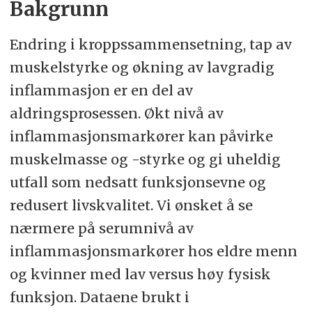
Bakgrunn
«Inflammasjonsmarkører,
kroppssammensetning og fysisk
Endring i kroppssammensetning, tap av
funksjon hos hjemmeboende eldre:
muskelstyrke og økning av lavgradig
En tverrsnittstudie blant menn og
inflammasjon er en del av
kvinner ≥70 år».
aldringsprosessen. Økt nivå av
inflammasjonsmarkører kan påvirke
Veiledere: Stine M. Ulven (professor,
muskelmasse og -styrke og gi uheldig
UiO), Kirsten B. Holven (professor,
utfall som nedsatt funksjonsevne og
UiO) og Inger Ottestad (postdoc, UiO).
redusert livskvalitet. Vi ønsket å se
nærmere på serumnivå av
Sheikh ble utdannet bioingeniør i
inflammasjonsmarkører hos eldre menn
1999 ved HiOA, og jobber i dag som
og kvinner med lav versus høy fysisk
avdelingsingeniør ved Avdeling for
funksjon. Dataene brukt i
ernæringsvitenskap på UiO.