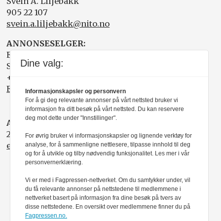
Svein A. Liljebakk
905 22 107
svein.a.liljebakk@nito.no
ANNONSESELGER:
Elisabeth R. Wåde
Dine valg:
Salgsfabrikken
+47 919 03 208
Elisabeth@salgsfabrikken.no
Informasjonskapsler og personvern
For å gi deg relevante annonser på vårt nettsted bruker vi
informasjon fra ditt besøk på vårt nettsted. Du kan reservere
deg mot dette under "Innstillinger".
ABONNEMENT:
22 05 35 00
For øvrig bruker vi informasjonskapsler og lignende verktøy for
epost@nito.no
analyse, for å sammenligne nettlesere, tilpasse innhold til deg
og for å utvikle og tilby nødvendig funksjonalitet. Les mer i vår
personvernerklæring.
Vi er med i Fagpressen-nettverket. Om du samtykker under, vil
du få relevante annonser på nettstedene til medlemmene i
nettverket basert på informasjon fra dine besøk på tvers av
disse nettstedene. En oversikt over medlemmene finner du på
Fagpressen.no.