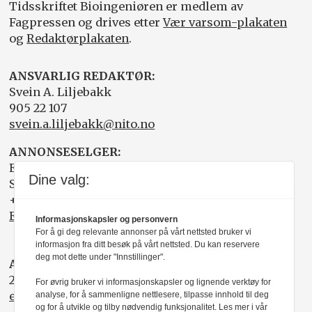
Tidsskriftet Bioingeniøren er medlem av
Fagpressen og drives etter
Vær varsom-plakaten
og
Redaktørplakaten
.
ANSVARLIG REDAKTØR:
Svein A. Liljebakk
905 22 107
svein.a.liljebakk@nito.no
ANNONSESELGER:
Elisabeth R. Wåde
Dine valg:
Salgsfabrikken
+47 919 03 208
Elisabeth@salgsfabrikken.no
Informasjonskapsler og personvern
For å gi deg relevante annonser på vårt nettsted bruker vi
informasjon fra ditt besøk på vårt nettsted. Du kan reservere
deg mot dette under "Innstillinger".
ABONNEMENT:
22 05 35 00
For øvrig bruker vi informasjonskapsler og lignende verktøy for
epost@nito.no
analyse, for å sammenligne nettlesere, tilpasse innhold til deg
og for å utvikle og tilby nødvendig funksjonalitet. Les mer i vår