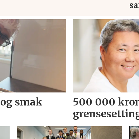
sa
 og smak
500 000 kron
grensesettin