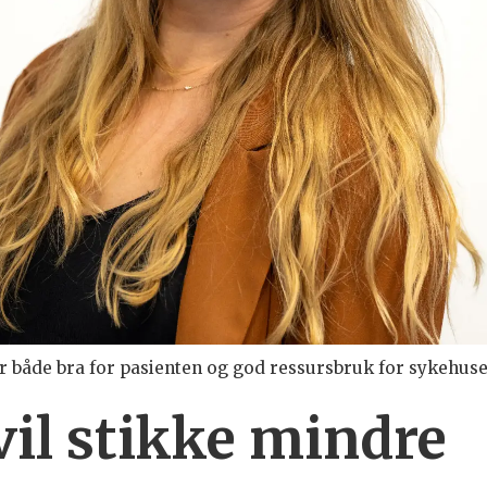
 bra for pasienten og god ressursbruk for sykehuset, påpeker M
 vil stikke mindre