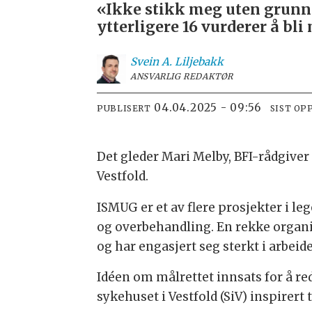
«Ikke stikk meg uten grunn»
ytterligere 16 vurderer å bli
Svein A.
Liljebakk
ANSVARLIG REDAKTØR
04.04.2025 - 09:56
PUBLISERT
SIST OP
Det gleder Mari Melby, BFI-rådgiver
Vestfold.
ISMUG er et av flere prosjekter i l
og overbehandling. En rekke organi
og har engasjert seg sterkt i arbei
Idéen om målrettet innsats for å r
sykehuset i Vestfold (SiV) inspirer