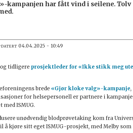
-kampanjen har fått vind i seilene. Tolv 
 med.
04.04.2025 - 10:49
PDATERT
 og tidligere
prosjektleder for «Ikke stikk meg ut
egeforeningens brede
«Gjør kloke valg»-kampanje
sasjoner for helsepersonell er partnere i kampanje
det med ISMUG.
edusere unødvendig blodprøvetaking kom fra Univers
t til å kjøre sitt eget ISMUG-prosjekt, med Melby som