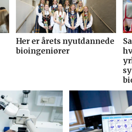
Her er årets nyutdannede
Sa
bioingeniører
hv
yr
sy
bi