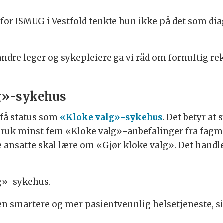
for ISMUG i Vestfold tenkte hun ikke på det som diag
dre leger og sykepleiere ga vi råd om fornuftig rek
lg»-sykehus
få status som
«Kloke valg»-sykehus
. Det betyr at
i bruk minst fem «Kloke valg»-anbefalinger fra fagm
e ansatte skal lære om «Gjør kloke valg». Det handl
lg»-sykehus.
av en smartere og mer pasientvennlig helsetjeneste, s