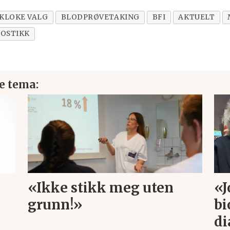
 KLOKE VALG
BLODPRØVETAKING
BFI
AKTUELT
OSTIKK
e tema:
«J
«Ikke stikk meg uten
bi
grunn!»
di