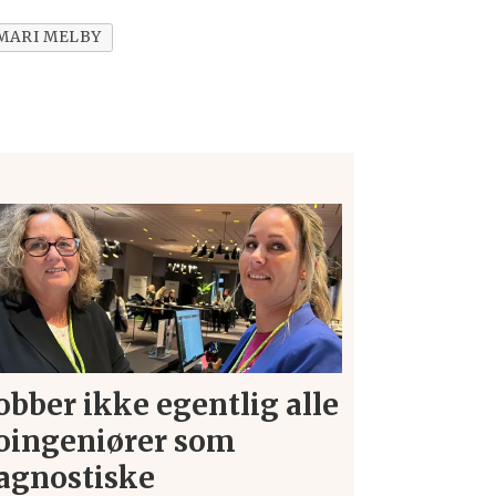
MARI MELBY
obber ikke egentlig alle
oingeniører som
agnostiske