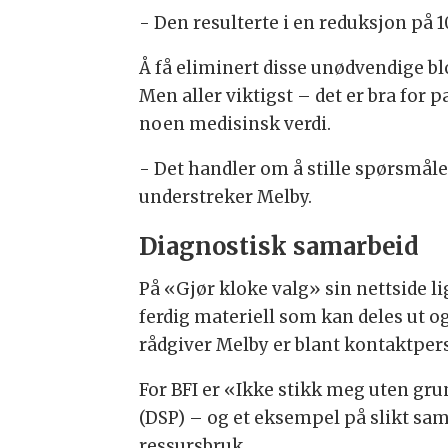
- Den resulterte i en reduksjon på 1
Å få eliminert disse unødvendige b
Men aller viktigst – det er bra for
noen medisinsk verdi.
- Det handler om å stille spørsmål
understreker Melby.
Diagnostisk samarbeid
På «Gjør kloke valg» sin nettside l
ferdig materiell som kan deles ut 
rådgiver Melby er blant kontaktpe
For BFI er «Ikke stikk meg uten g
(DSP) – og et eksempel på slikt sa
ressursbruk.