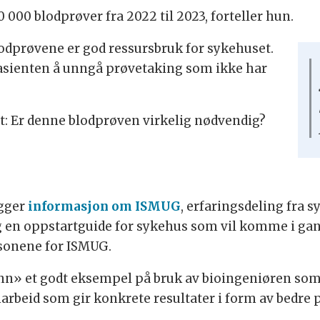
0 000 blodprøver fra 2022 til 2023, forteller hun.
lodprøvene er god ressursbruk for sykehuset.
 pasienten å unngå prøvetaking som ikke har
et: Er denne blodprøven virkelig nødvendig?
igger
informasjon om ISMUG
, erfaringsdeling fra
og en oppstartguide for sykehus som vil komme i ga
rsonene for ISMUG.
runn» et godt eksempel på bruk av bioingeniøren so
marbeid som gir konkrete resultater i form av bedre