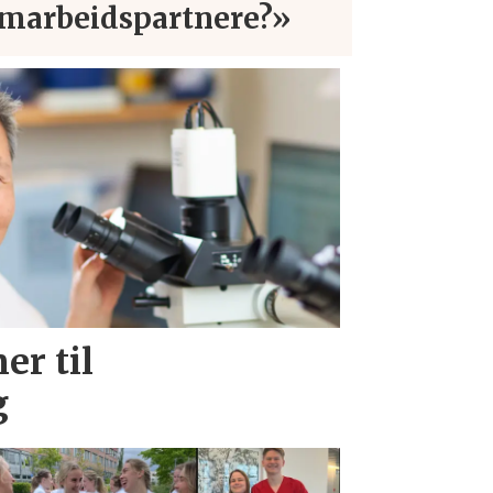
marbeidspartnere?»
er til
g