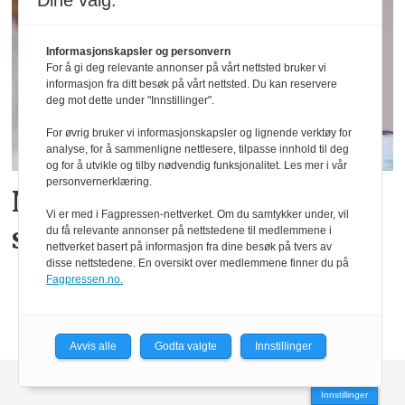
Dine valg:
Informasjonskapsler og personvern
For å gi deg relevante annonser på vårt nettsted bruker vi
informasjon fra ditt besøk på vårt nettsted. Du kan reservere
deg mot dette under "Innstillinger".
For øvrig bruker vi informasjonskapsler og lignende verktøy for
analyse, for å sammenligne nettlesere, tilpasse innhold til deg
og for å utvikle og tilby nødvendig funksjonalitet. Les mer i vår
personvernerklæring.
Nå må bioingeniører selv
Vi er med i Fagpressen-nettverket. Om du samtykker under, vil
søke om autorisasjon
du få relevante annonser på nettstedene til medlemmene i
nettverket basert på informasjon fra dine besøk på tvers av
disse nettstedene. En oversikt over medlemmene finner du på
Fagpressen.no.
Avvis alle
Godta valgte
Innstillinger
Innstillinger