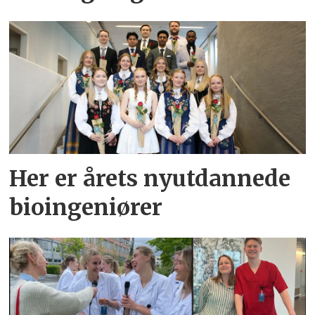
Her er årets nyutdannede
bioingeniører