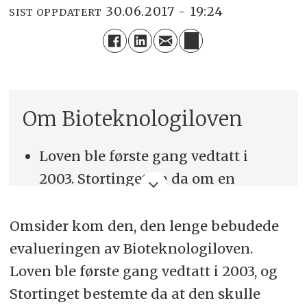
30.06.2017 - 19:24
SIST OPPDATERT
Om Bioteknologiloven
Loven ble første gang vedtatt i
2003. Stortinget ba da om en
evaluering etter fem år.
Evalueringen kom først i juni 2017.
Omsider kom den, den lenge bebudede
evalueringen av Bioteknologiloven.
Helsedirektoratet har levert
Loven ble første gang vedtatt i 2003, og
fagrapporter i 2011 og 2014, og en
Stortinget bestemte da at den skulle
evaluering i 2015.