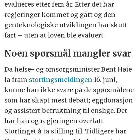
evalueres etter fem år. Etter det har
Bioteknologirådet ble bedt om å
regjeringer kommet og gått og den
skape debatt og drøfte de etiske
genteknologiske utviklingen har skutt
sidene ved loven. Rådet la fram
fart – uten at loven ble evaluert.
sine innspill i 2015.
Noen spørsmål mangler svar
Regjeringen la fram en
stortingsmelding (Meld. St. 39
Da helse- og omsorgsminister Bent Høie
(2016-2017)) om evaluering av
la fram
stortingsmeldingen
16. juni,
bioteknologiloven i juni i år.
kunne han ikke svare på de spørsmålene
Meldingen skal først behandles i
som har skapt mest debatt; eggdonasjon
Helse- og omsorgskomiteen og så i
og assistert befruktning til enslige. Det
Stortinget, sannsynligvis i løpet av
har han og regjeringen overlatt
høsten.
Stortinget å ta stilling til. Tidligere har