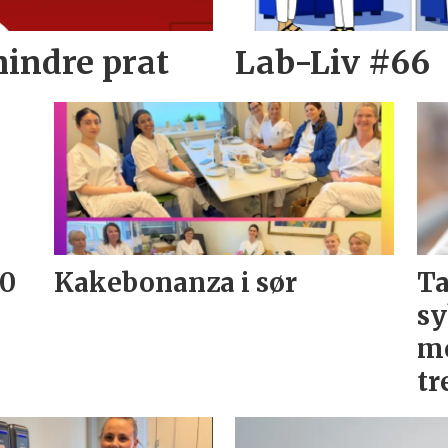
mindre prat
Lab-Liv #66
20
Kakebonanza i sør
Ta
sy
me
tr