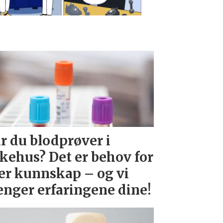
r du blodprøver i
kehus? Det er behov for
r kunnskap – og vi
enger erfaringene dine!