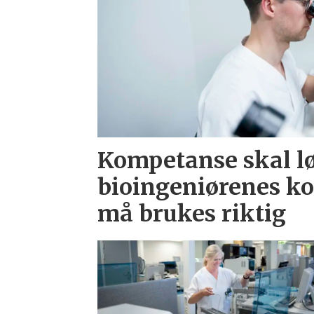
Kompetanse skal l
bioingeniørenes k
må brukes riktig