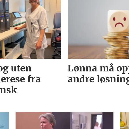
og uten
Lønna må opp
erese fra
andre løsnin
insk