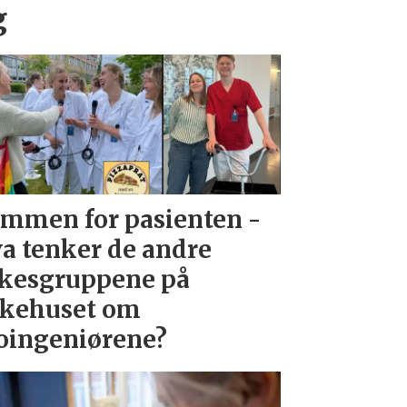
g
mmen for pasienten -
a tenker de andre
kesgruppene på
kehuset om
oingeniørene?