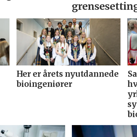
grensesettin
Her er årets nyutdannede
Sa
bioingeniører
hv
yr
sy
bi