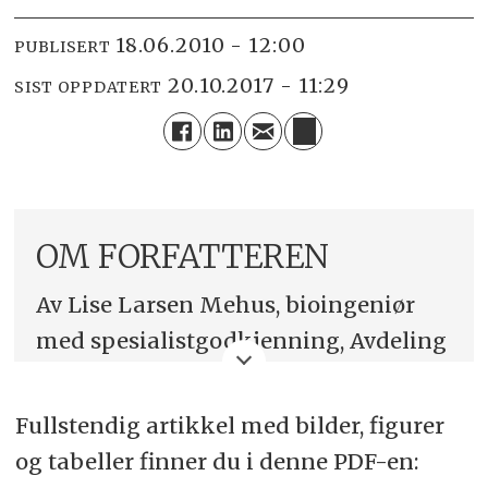
18.06.2010 - 12:00
PUBLISERT
20.10.2017 - 11:29
SIST OPPDATERT
OM FORFATTEREN
Av Lise Larsen Mehus, bioingeniør
med spesialistgodkjenning, Avdeling
for medisinsk biokjemi,
Diakonhjemmet sykehus
Fullstendig artikkel med bilder, figurer
og tabeller finner du i denne PDF-en:
Temaet i artikkelen ble også