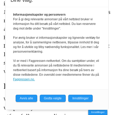
Dine valg:
ikke er en lineær sammenheng.
Mentormetoden må derfor ikke benyttes
Informasjonskapsler og personvern
når måleprinsippet er basert på
For å gi deg relevante annonser på vårt nettsted bruker vi
informasjon fra ditt besøk på vårt nettsted. Du kan reservere
antistoffer.
deg mot dette under "Innstillinger".
Et visst unntak kan likevel gjelde:
For øvrig bruker vi informasjonskapsler og lignende verktøy for
analyse, for å sammenligne nettlesere, tilpasse innhold til deg
Dersom en analyse skal innkjøres mot et
og for å utvikle og tilby nødvendig funksjonalitet. Les mer i vår
personvernerklæring.
laboratorium som benytter eksakt
Vi er med i Fagpressen-nettverket. Om du samtykker under, vil
samme metode, kan Mentormetoden
du få relevante annonser på nettstedene til medlemmene i
vurderes.
nettverket basert på informasjon fra dine besøk på tvers av
disse nettstedene. En oversikt over medlemmene finner du på
Fagpressen.no.
Konklusjon
Vi har innført bruk av Mentormetoden i
Avvis alle
Godta valgte
Innstillinger
vår prosedyre som et alternativ til å
Innstillinger