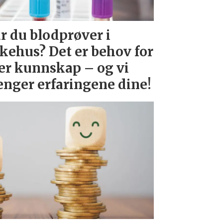
r du blodprøver i
kehus? Det er behov for
r kunnskap – og vi
enger erfaringene dine!