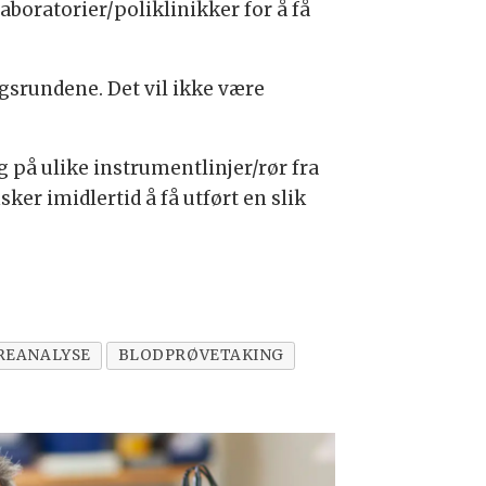
laboratorier/poliklinikker for å få
gsrundene. Det vil ikke være
g på ulike instrumentlinjer/rør fra
er imidlertid å få utført en slik
REANALYSE
BLODPRØVETAKING