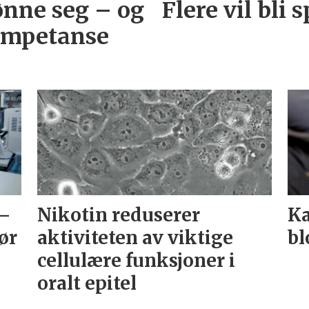
ønne seg – og
Flere vil bli 
ompetanse
 –
Nikotin reduserer
Ka
ør
aktiviteten av viktige
bl
cellulære funksjoner i
oralt epitel