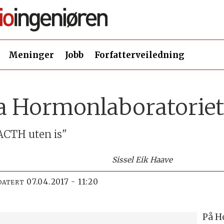
Meninger
Jobb
Forfatterveiledning
a Hormonlaboratorie
 ACTH uten is"
Sissel Eik Haave
07.04.2017 - 11:20
DATERT
På H