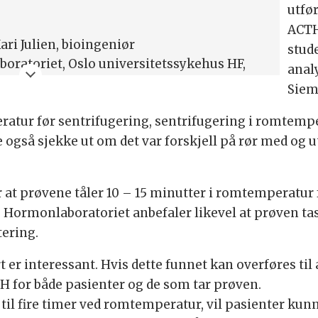
utfø
ACTH
ari Julien, bioingeniør
stud
boratoriet, Oslo universitetssykehus HF,
anal
Siem
ratur før sentrifugering, sentrifugering i romtempe
le også sjekke ut om det var forskjell på rør med og ut
 at prøvene tåler 10 – 15 minutter i romtemperatur 
Hormonlaboratoriet anbefaler likevel at prøven tas 
ering.
er interessant. Hvis dette funnet kan overføres til 
H for både pasienter og de som tar prøven.
il fire timer ved romtemperatur, vil pasienter kunne