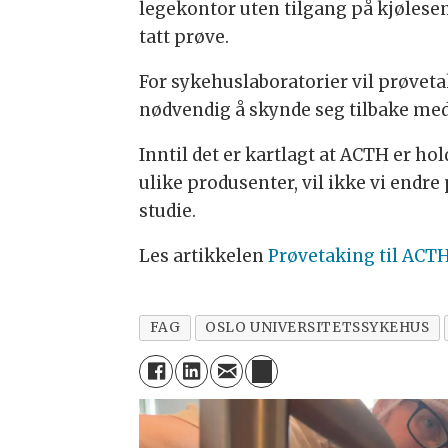
legekontor uten tilgang på kjølesent
tatt prøve.
For sykehuslaboratorier vil prøvet
nødvendig å skynde seg tilbake med
Inntil det er kartlagt at ACTH er ho
ulike produsenter, vil ikke vi endr
studie.
Les artikkelen
Prøvetaking til ACTH
FAG
OSLO UNIVERSITETSSYKEHUS