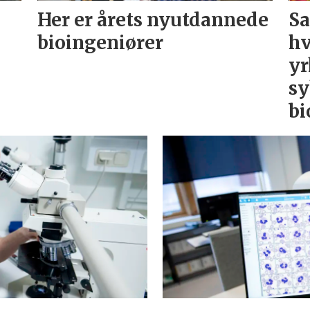
Her er årets nyutdannede
Sa
bioingeniører
hv
yr
sy
bi