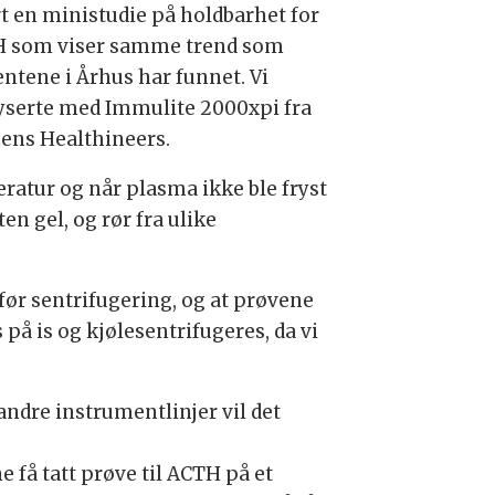
rt en ministudie på holdbarhet for
 som viser samme trend som
entene i Århus har funnet. Vi
yserte med Immulite 2000xpi fra
ens Healthineers.
ratur og når plasma ikke ble fryst
en gel, og rør fra ulike
før sentrifugering, og at prøvene
på is og kjølesentrifugeres, da vi
andre instrumentlinjer vil det
 få tatt prøve til ACTH på et