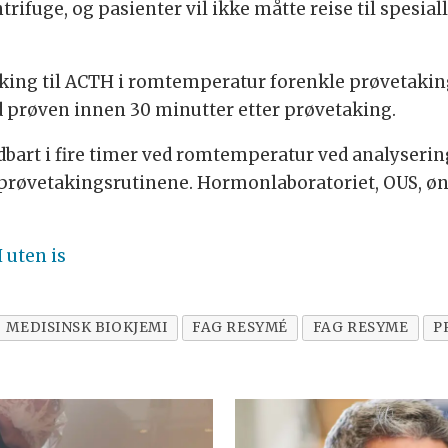
rifuge, og pasienter vil ikke måtte reise til spesial
aking til ACTH i romtemperatur forenkle prøvetakin
 prøven innen 30 minutter etter prøvetaking.
ldbart i fire timer ved romtemperatur ved analyserin
e prøvetakingsrutinene. Hormonlaboratoriet, OUS, ønsk
 uten is
MEDISINSK BIOKJEMI
FAG RESYMÉ
FAG RESYME
P