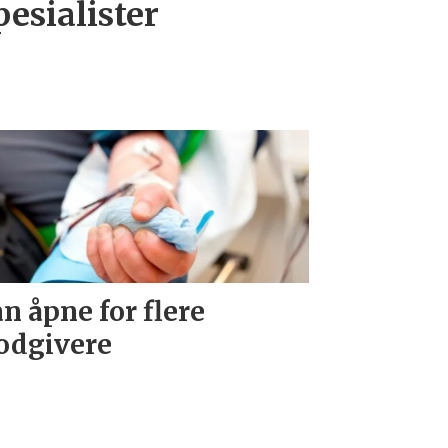
spesialister
n åpne for flere
odgivere