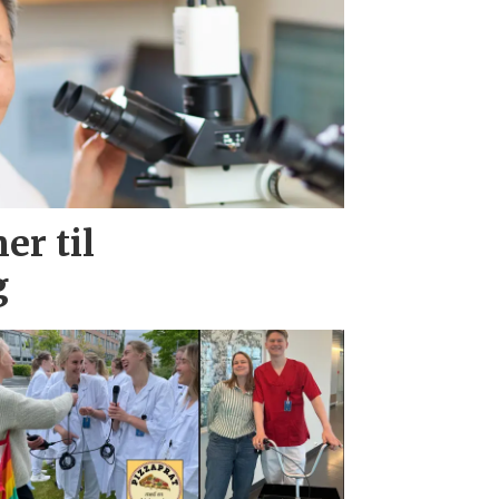
er til
g