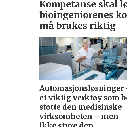
Kompetanse skal l
bioingeniørenes k
må brukes riktig
Automasjonsløsninger
et viktig verktøy som b
støtte den medisinske
virksomheten – men
ikke styre den