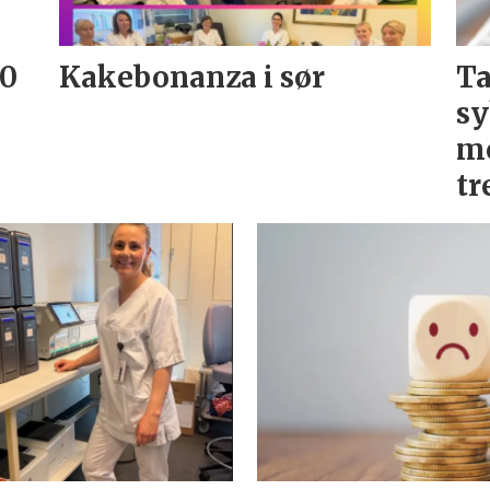
20
Kakebonanza i sør
Ta
sy
me
tr