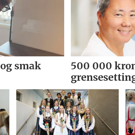
 og smak
500 000 kron
grensesettin