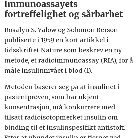
Immunoassayets
diagnosen choriocarcinom. Dette er
fortreffelighet og sårbarhet
en sjelden kreftsykdom som kan
utgå fra rester av morkakevev etter
Rosalyn S. Yalow og Solomon Berson
avsluttet graviditet.
publiserte i 1959 en kort artikkel i
tidsskriftet Nature som beskrev en ny
Hun fikk flere runder kjemoterapi,
metode, et radioimmunoassay (RIA), for å
men hCG-verdien forble forhøyet. Det
måle insulinnivået i blod (1).
ble besluttet å fjerne kvinnens livmor
og eggstokker kirurgisk. I tillegg fikk
Metoden baserer seg på at insulinet i
hun fjernet en lungelapp etter et
pasientprøven, som har ukjent
metastasesuspekt PET-funn.
konsentrasjon, må konkurrere med
tilsatt radioisotopmerket insulin om
Patologene fant ingen tegn til kreft i
binding til et insulinspesifikt antistoff.
operasjonspreparatene, og hCG-
Etter at ubundet insulin er fjernet ved