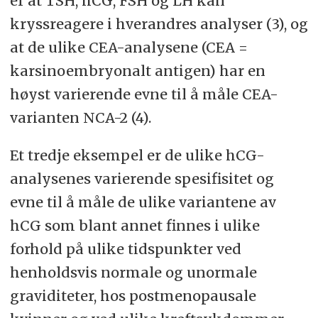
er at TSH, hCG, FSH og LH kan
kryssreagere i hverandres analyser (3), og
at de ulike CEA-analysene (CEA =
karsinoembryonalt antigen) har en
høyst varierende evne til å måle CEA-
varianten NCA-2 (4).
Et tredje eksempel er de ulike hCG-
analysenes varierende spesifisitet og
evne til å måle de ulike variantene av
hCG som blant annet finnes i ulike
forhold på ulike tidspunkter ved
henholdsvis normale og unormale
graviditeter, hos postmenopausale