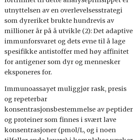
β-hCG) fra Abbott Laboratories.
utnyttelsen av en overlevelsesstrategi
Kvinnen ble tilkjent 16 millioner
som dyreriket brukte hundrevis av
dollar i erstatning i en rettssak i 2001.
millioner år på å utvikle (2): Det adaptive
Det er viktig å merke seg at både
immunforsvaret og dets evne til å lage
sykehuslaboratoriet og Abbott ble
spesifikke antistoffer med høy affinitet
kjent erstatningspliktige.
for antigener som dyr og mennesker
eksponeres for.
Dersom laboratoriet hadde målt hCG
i urin eller sendt prøve til et
Immunoassayet muliggjør rask, presis
laboratorium med annen metode på
og repeterbar
et tidligere tidspunkt, kunne
konsentrasjonsbestemmelse av peptider
tragedien vært unngått. Etter denne
og proteiner som finnes i svært lave
rettsaken ble en rekke lignende
konsentrasjoner (pmol/L, og i noen
saker avgjort ved forlik utenfor