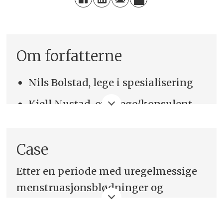
Om forfatterne
Nils Bolstad, lege i spesialisering
Kjell Nustad, overlege/konsulent
Sentrallaboratoriet, Avdeling for
medisinsk biokjemi, Oslo
Case
Universitetssykehus,
Etter en periode med uregelmessige
Radiumhospitalet
menstruasjonsblødninger og
E-post: Nils.Bolstad@ous-hf.no
gjentatte forhøyede hCG-verdier, fikk
en 23 år gammel amerikansk kvinne