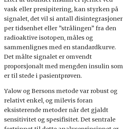
verdiene forble høye. Kontrollanalyse
vask eller presipitering, kan styrken på
av hCG ble senere utført med annen
signalet, det vil si antall disintegrasjoner
metode. I tillegg ble hCG analysert i
per tidsenhet eller ”strålingen” fra den
pasientens urin. I begge tilfeller var
radioaktive isotopen, måles og
hCG-verdien normal. Det beviste at
sammenlignes med en standardkurve.
de opprinnelige hCG-resultatene,
Det målte signalet er omvendt
som hadde ført til omfattende
proporsjonalt med mengden insulin som
medisinsk og kirurgisk behandling,
er til stede i pasientprøven.
ikke var riktige.
Yalow og Bersons metode var robust og
Den 23 år gamle kvinnen var i
relativt enkel, og milevis foran
utgangspunktet ikke syk. Hun hadde
eksisterende metoder når det gjaldt
heterofile antistoffer i blodet som
sensitivitet og spesifisitet. Det sentrale
interfererte i hCG-analysen (AxSym
fortrinnet til dette analyseprinsippet er