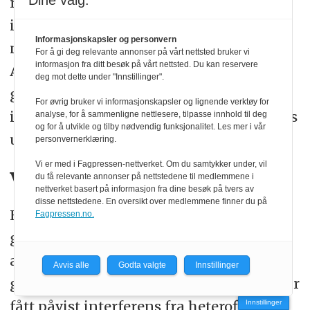
Dine valg:
rundt mulig interferens i
immunometriske analyser. Vi vil også
Informasjonskapsler og personvern
nevne at Hormonlaboratoriet på OUS-
For å gi deg relevante annonser på vårt nettsted bruker vi
informasjon fra ditt besøk på vårt nettsted. Du kan reservere
Aker har særlig kompetanse når det
deg mot dette under "Innstillinger".
gjelder hormonanalyser og de ulike
For øvrig bruker vi informasjonskapsler og lignende verktøy for
interferensene som er aktuelle, og til dels
analyse, for å sammenligne nettlesere, tilpasse innhold til deg
og for å utvikle og tilby nødvendig funksjonalitet. Les mer i vår
unike, for disse analysene.
personvernerklæring.
Vi er med i Fagpressen-nettverket. Om du samtykker under, vil
Vær på vakt!
du få relevante annonser på nettstedene til medlemmene i
nettverket basert på informasjon fra dine besøk på tvers av
disse nettstedene. En oversikt over medlemmene finner du på
Hos noen pasienter kan det være god
Fagpressen.no.
grunn til å være ekstra mistenksom
allerede før prøven analyseres. Det
Avvis alle
Godta valgte
Innstillinger
gjelder særlig pasienter som tidligere har
fått påvist interferens fra heterofile
Innstillinger