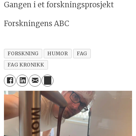
Gangen i et forskningsprosjekt
med-doktorgrad-2/
http://www.nifu.no/publications/96826
Forskningens ABC
http://www.nifu.no/fou-
statistiske/fou-
statistikk/doktorgrader/
FORSKNING
HUMOR
FAG
http://www.nifu.no/news/en-
FAG KRONIKK
tredjedel-av-postdoktorene-i-fast-
vitenskapelig-stilling-etter-atte-
ar/