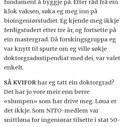
fundament å byggje på. Etter råd frå ein
klok vaksen, søka eg meg inn på
bioingeniørstudiet. Eg kjende meg ikkje
ferdigstudert etter tre år, og fortsette på
ein mastergrad. Då forskingsgruppa eg
var knytt til spurte om eg ville søkje
doktorgradsstipendiat med dei, var valet
enkelt.
SÅ KVIFOR
har eg tatt ein doktorgrad?
Det har jo vore meir enn berre
«slumpen» som har drive meg. Løna er
det ikkje. Som NITO-medlem var
snittløna for ingeniørar tilsette i stat 50-