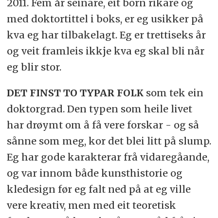
2011. Fem år seinare, eit born rikare og
med doktortittel i boks, er eg usikker på
kva eg har tilbakelagt. Eg er trettiseks år
og veit framleis ikkje kva eg skal bli når
eg blir stor.
DET FINST TO TYPAR FOLK
som tek ein
doktorgrad. Den typen som heile livet
har drøymt om å få vere forskar - og så
sånne som meg, kor det blei litt på slump.
Eg har gode karakterar frå vidaregåande,
og var innom både kunsthistorie og
kledesign før eg falt ned på at eg ville
vere kreativ, men med eit teoretisk