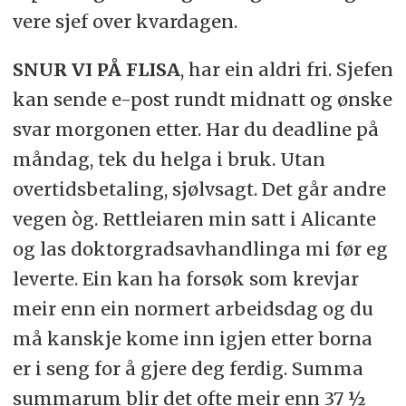
vere sjef over kvardagen.
SNUR VI PÅ FLISA
, har ein aldri fri. Sjefen
kan sende e-post rundt midnatt og ønske
svar morgonen etter. Har du deadline på
måndag, tek du helga i bruk. Utan
overtidsbetaling, sjølvsagt. Det går andre
vegen òg. Rettleiaren min satt i Alicante
og las doktorgradsavhandlinga mi før eg
leverte. Ein kan ha forsøk som krevjar
meir enn ein normert arbeidsdag og du
må kanskje kome inn igjen etter borna
er i seng for å gjere deg ferdig. Summa
summarum blir det ofte meir enn 37 ½