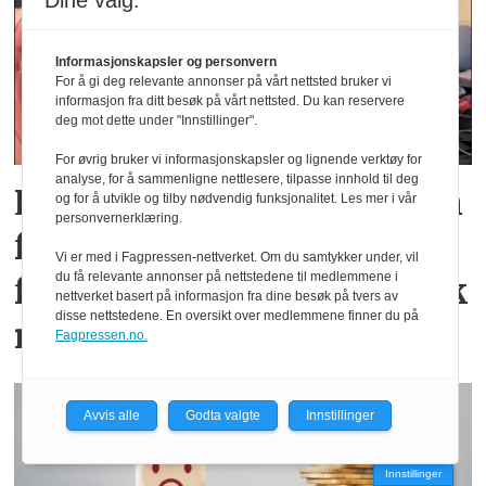
Dine valg:
Informasjonskapsler og personvern
For å gi deg relevante annonser på vårt nettsted bruker vi
informasjon fra ditt besøk på vårt nettsted. Du kan reservere
deg mot dette under "Innstillinger".
For øvrig bruker vi informasjonskapsler og lignende verktøy for
analyse, for å sammenligne nettlesere, tilpasse innhold til deg
Lagspill både med og uten
og for å utvikle og tilby nødvendig funksjonalitet. Les mer i vår
personvernerklæring.
fotballsko - møt Therese
Vi er med i Fagpressen-nettverket. Om du samtykker under, vil
du få relevante annonser på nettstedene til medlemmene i
fra avdeling for medisinsk
nettverket basert på informasjon fra dine besøk på tvers av
disse nettstedene. En oversikt over medlemmene finner du på
mikrobiologi
Fagpressen.no.
Avvis alle
Godta valgte
Innstillinger
Innstillinger