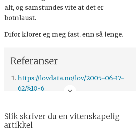
alt, og samstundes vite at det er
botnlaust.
Difor klorer eg meg fast, enn så lenge.
Referanser
https://lovdata.no/lov/2005-06-17-
62/§10-6
https://www.nav.no/no/Person/Arbeid
og-doktorgradskandidater
Slik skriver du en vitenskapelig
artikkel
http://www.nifu.no/news/hoy-
sysselsetting-blant-personer-