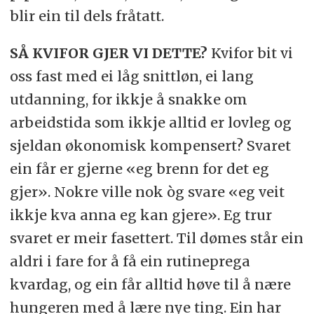
blir ein til dels fråtatt.
SÅ KVIFOR GJER VI DETTE?
Kvifor bit vi
oss fast med ei låg snittløn, ei lang
utdanning, for ikkje å snakke om
arbeidstida som ikkje alltid er lovleg og
sjeldan økonomisk kompensert? Svaret
ein får er gjerne «eg brenn for det eg
gjer». Nokre ville nok òg svare «eg veit
ikkje kva anna eg kan gjere». Eg trur
svaret er meir fasettert. Til dømes står ein
aldri i fare for å få ein rutineprega
kvardag, og ein får alltid høve til å nære
hungeren med å lære nye ting. Ein har