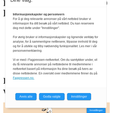
Dine valg:
Fra null intimsfære til 100
kvm analyserom
Informasjonskapsler og personvern
For å gi deg relevante annonser på vårt nettsted bruker vi
informasjon fra ditt besøk på vårt nettsted. Du kan reservere
deg mot dette under "Innstillinger".
For øvrig bruker vi informasjonskapsler og lignende verktøy for
analyse, for å sammenligne nettlesere, tilpasse innhold til deg
og for å utvikle og tilby nødvendig funksjonalitet. Les mer i vår
personvernerklæring.
Vi er med i Fagpressen-nettverket. Om du samtykker under, vil
du få relevante annonser på nettstedene til medlemmene i
nettverket basert på informasjon fra dine besøk på tvers av
disse nettstedene. En oversikt over medlemmene finner du på
Kompetanse er ikke
Fagpressen.no.
valgfritt
Avvis alle
Godta valgte
Innstillinger
Innstillinger