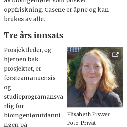
av bioingeniører som ønsker
oppfriskning. Casene er åpne og kan
brukes av alle.
Tre års innsats
Prosjektleder, og
hjernen bak
prosjektet, er
førsteamanuensis
og
studieprogramansva
rlig for
Elisabeth Ersvær.
bioingeniørutdanni
Foto: Privat
ngen på