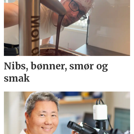
Nibs, bønner, smør og
smak