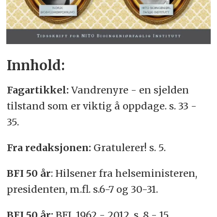
Innhold:
Fagartikkel:
Vandrenyre - en sjelden
tilstand som er viktig å oppdage. s. 33 -
35.
Fra redaksjonen:
Gratulerer! s. 5.
BFI 50 år
: Hilsener fra helseministeren,
presidenten, m.fl. s.6-7 og 30-31.
BFI 50 år:
BFI, 1962 - 2012. s. 8 - 15.