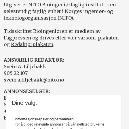
Utgiver er NITO Bioingeniørfaglig institutt - en
selvstendig faglig enhet i Norges ingeniør- og
teknologorganisasjon (NITO).
Tidsskriftet Bioingeniøren er medlem av
Fagpressen og drives etter
Vær varsom-plakaten
og
Redaktørplakaten
.
ANSVARLIG REDAKTØR:
Svein A. Liljebakk
905 22 107
svein.a.liljebakk@nito.no
ANNONSESELGER:
Elisabeth R. Wåde
Dine valg:
Salgsfabrikken
+47 919 03 208
Elisabeth@salgsfabrikken.no
Informasjonskapsler og personvern
For å gi deg relevante annonser på vårt nettsted bruker vi