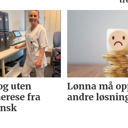
tr
og uten
Lønna må opp
erese fra
andre løsnin
insk