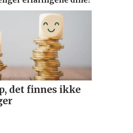
enger erfaringene dine!
, det finnes ikke
ger