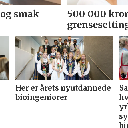
 og smak
500 000 kron
grensesettin
Her er årets nyutdannede
Sa
bioingeniører
hv
yr
sy
bi