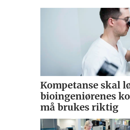
Kompetanse skal l
bioingeniørenes k
må brukes riktig