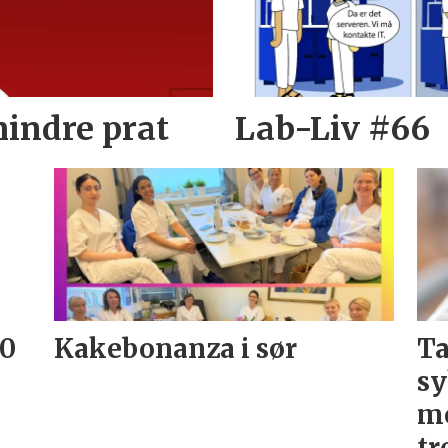
mindre prat
Lab-Liv #66
20
Kakebonanza i sør
Ta
sy
me