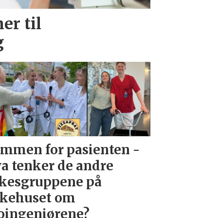
er til
g
mmen for pasienten -
a tenker de andre
kesgruppene på
kehuset om
oingeniørene?