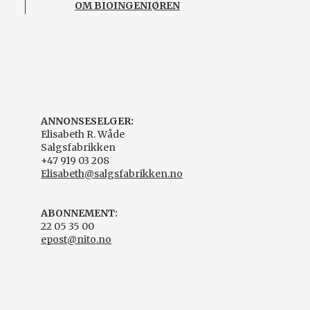
OM BIOINGENIØREN
ANNONSESELGER:
Elisabeth R. Wåde
Salgsfabrikken
+47 919 03 208
Elisabeth@salgsfabrikken.no
ABONNEMENT:
22 05 35 00
epost@nito.no