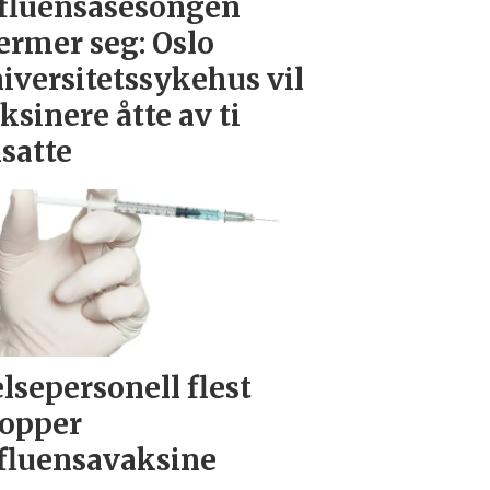
fluensasesongen
rmer seg: Oslo
iversitetssykehus vil
ksinere åtte av ti
satte
lsepersonell flest
opper
fluensavaksine