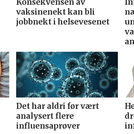
Konsekvensen av
In
vaksinenekt kan bli
næ
jobbnekt i helsevesenet
un
va
an
Det har aldri før vært
He
analysert flere
dr
influensaprøver
in