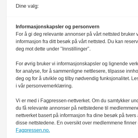
ANNONSERE
Dine valg:
Informasjonskapsler og personvern
For å gi deg relevante annonser på vårt nettsted bruker v
informasjon fra ditt besøk på vårt nettsted. Du kan reser
deg mot dette under "Innstillinger".
Bioingeniøren er et redaksjonelt uavhengig f
For øvrig bruker vi informasjonskapsler og lignende ver
Utgiver er NITO Bioingeniørfaglig institutt 
for analyse, for å sammenligne nettlesere, tilpasse innhol
faglig enhet i Norges ingeniør- og teknolo
(NITO).
deg og for å utvikle og tilby nødvendig funksjonalitet. L
i vår personvernerklæring.
Tidsskriftet Bioingeniøren er medlem av F
drives etter
Vær varsom-plakaten
og
Redakt
Vi er med i Fagpressen-nettverket. Om du samtykker unde
du få relevante annonser på nettstedene til medlemmene
nettverket basert på informasjon fra dine besøk på tvers
disse nettstedene. En oversikt over medlemmene finner
Fagpressen.no.