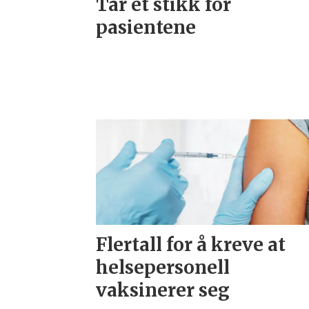
Tar et stikk for
pasientene
Flertall for å kreve at
helsepersonell
vaksinerer seg