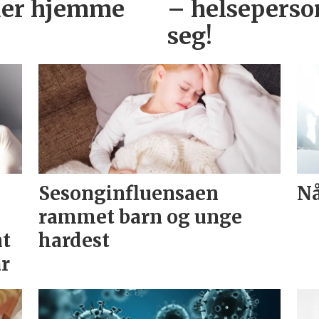
der hjemme
– helseperso
seg!
Sesonginfluensaen
Nå
rammet barn og unge
nt
hardest
år