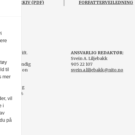
BLADARKIV (PDF)
FORFATTERVEILEDNING
i
vere
agtidsskrift.
ANSVARLIG REDAKTØR:
Svein A. Liljebakk
ktøy
- en selvstendig
905 22 107
d til
gorganisasjon
svein.a.liljebakk@nito.no
es mer
agpressen og
ørplakaten
.
r, vil
 i
 av
 du på