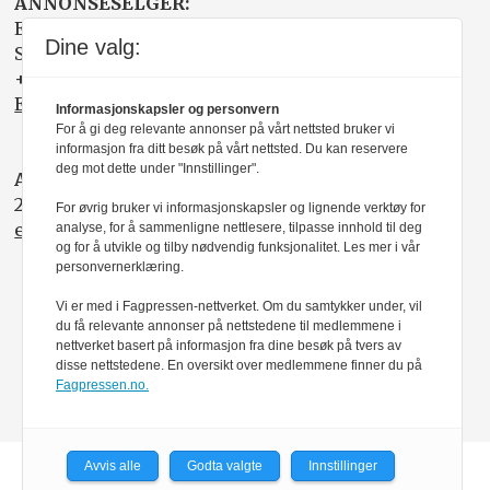
ANNONSESELGER:
Elisabeth R. Wåde
Dine valg:
Salgsfabrikken
+47 919 03 208
Elisabeth@salgsfabrikken.no
Informasjonskapsler og personvern
For å gi deg relevante annonser på vårt nettsted bruker vi
informasjon fra ditt besøk på vårt nettsted. Du kan reservere
deg mot dette under "Innstillinger".
ABONNEMENT:
22 05 35 00
For øvrig bruker vi informasjonskapsler og lignende verktøy for
epost@nito.no
analyse, for å sammenligne nettlesere, tilpasse innhold til deg
og for å utvikle og tilby nødvendig funksjonalitet. Les mer i vår
personvernerklæring.
Vi er med i Fagpressen-nettverket. Om du samtykker under, vil
du få relevante annonser på nettstedene til medlemmene i
nettverket basert på informasjon fra dine besøk på tvers av
disse nettstedene. En oversikt over medlemmene finner du på
Fagpressen.no.
Avvis alle
Godta valgte
Innstillinger