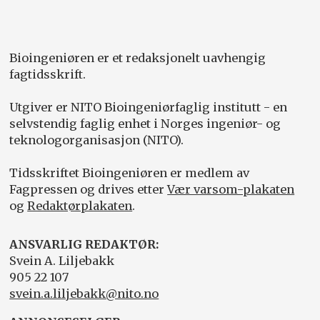
Bioingeniøren er et redaksjonelt uavhengig
fagtidsskrift.
Utgiver er NITO Bioingeniørfaglig institutt - en
selvstendig faglig enhet i Norges ingeniør- og
teknologorganisasjon (NITO).
Tidsskriftet Bioingeniøren er medlem av
Fagpressen og drives etter
Vær varsom-plakaten
og
Redaktørplakaten
.
ANSVARLIG REDAKTØR:
Svein A. Liljebakk
905 22 107
svein.a.liljebakk@nito.no