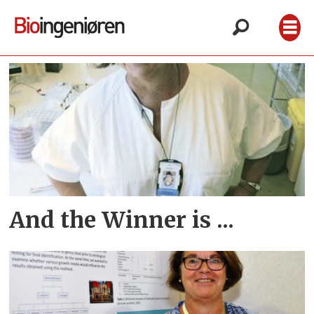
Tag:
maldi
tof
And the Winner is ...