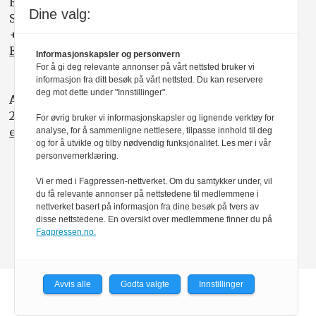
Elisabeth R. Wåde
Dine valg:
Salgsfabrikken
+47 919 03 208
Elisabeth@salgsfabrikken.no
Informasjonskapsler og personvern
For å gi deg relevante annonser på vårt nettsted bruker vi
informasjon fra ditt besøk på vårt nettsted. Du kan reservere
deg mot dette under "Innstillinger".
ABONNEMENT:
22 05 35 00
For øvrig bruker vi informasjonskapsler og lignende verktøy for
epost@nito.no
analyse, for å sammenligne nettlesere, tilpasse innhold til deg
og for å utvikle og tilby nødvendig funksjonalitet. Les mer i vår
personvernerklæring.
Vi er med i Fagpressen-nettverket. Om du samtykker under, vil
du få relevante annonser på nettstedene til medlemmene i
nettverket basert på informasjon fra dine besøk på tvers av
disse nettstedene. En oversikt over medlemmene finner du på
Fagpressen.no.
Avvis alle
Godta valgte
Innstillinger
Powered by Labrador CMS