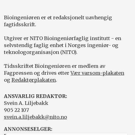
Bioingeniøren er et redaksjonelt uavhengig
fagtidsskrift.
Utgiver er NITO Bioingeniørfaglig institutt - en
selvstendig faglig enhet i Norges ingeniør- og
teknologorganisasjon (NITO).
Tidsskriftet Bioingeniøren er medlem av
Fagpressen og drives etter
Vær varsom-plakaten
og
Redaktørplakaten
.
ANSVARLIG REDAKTØR:
Svein A. Liljebakk
905 22 107
svein.a.liljebakk@nito.no
ANNONSESELGER: