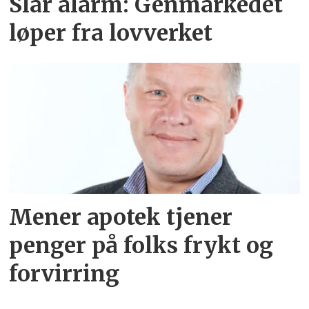
Slår alarm: Genmarkedet
løper fra lovverket
Mener apotek tjener
penger på folks frykt og
forvirring