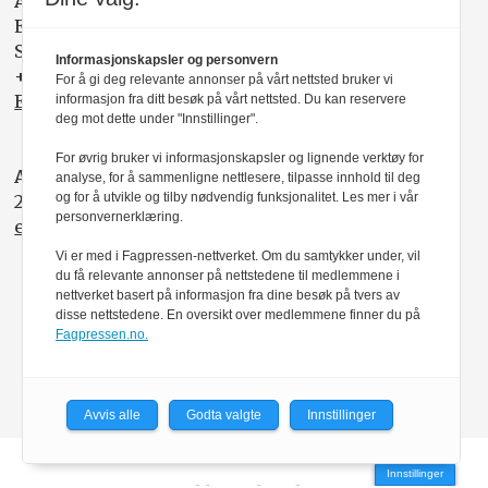
ANNONSESELGER:
Elisabeth R. Wåde
Salgsfabrikken
Informasjonskapsler og personvern
+47 919 03 208
For å gi deg relevante annonser på vårt nettsted bruker vi
Elisabeth@salgsfabrikken.no
informasjon fra ditt besøk på vårt nettsted. Du kan reservere
deg mot dette under "Innstillinger".
For øvrig bruker vi informasjonskapsler og lignende verktøy for
ABONNEMENT:
analyse, for å sammenligne nettlesere, tilpasse innhold til deg
og for å utvikle og tilby nødvendig funksjonalitet. Les mer i vår
22 05 35 00
personvernerklæring.
epost@nito.no
Vi er med i Fagpressen-nettverket. Om du samtykker under, vil
du få relevante annonser på nettstedene til medlemmene i
nettverket basert på informasjon fra dine besøk på tvers av
disse nettstedene. En oversikt over medlemmene finner du på
Fagpressen.no.
Avvis alle
Godta valgte
Innstillinger
Innstillinger