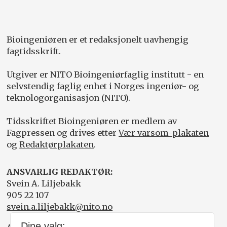
Bioingeniøren er et redaksjonelt uavhengig
fagtidsskrift.
Utgiver er NITO Bioingeniørfaglig institutt - en
selvstendig faglig enhet i Norges ingeniør- og
teknologorganisasjon (NITO).
Tidsskriftet Bioingeniøren er medlem av
Fagpressen og drives etter
Vær varsom-plakaten
og
Redaktørplakaten
.
ANSVARLIG REDAKTØR:
Svein A. Liljebakk
905 22 107
svein.a.liljebakk@nito.no
Dine valg: