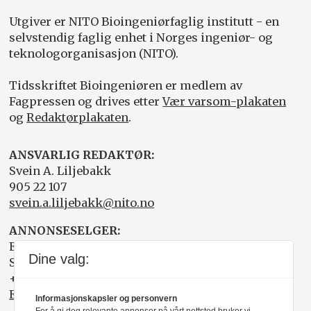
Utgiver er NITO Bioingeniørfaglig institutt - en
selvstendig faglig enhet i Norges ingeniør- og
teknologorganisasjon (NITO).
Tidsskriftet Bioingeniøren er medlem av
Fagpressen og drives etter
Vær varsom-plakaten
og
Redaktørplakaten
.
ANSVARLIG REDAKTØR:
Svein A. Liljebakk
905 22 107
svein.a.liljebakk@nito.no
ANNONSESELGER:
Elisabeth R. Wåde
Dine valg:
Salgsfabrikken
+47 919 03 208
Elisabeth@salgsfabrikken.no
Informasjonskapsler og personvern