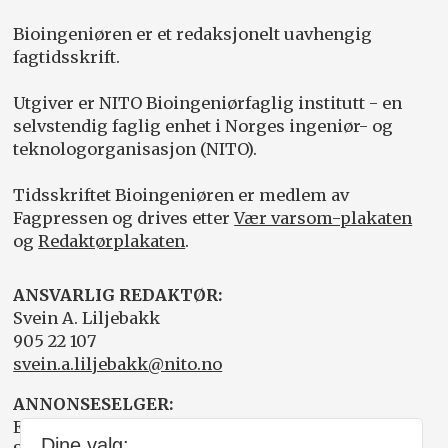
Bioingeniøren er et redaksjonelt uavhengig
fagtidsskrift.
Utgiver er NITO Bioingeniørfaglig institutt - en
selvstendig faglig enhet i Norges ingeniør- og
teknologorganisasjon (NITO).
Tidsskriftet Bioingeniøren er medlem av
Fagpressen og drives etter
Vær varsom-plakaten
og
Redaktørplakaten
.
ANSVARLIG REDAKTØR:
Svein A. Liljebakk
905 22 107
svein.a.liljebakk@nito.no
ANNONSESELGER:
Elisabeth R. Wåde
Dine valg: